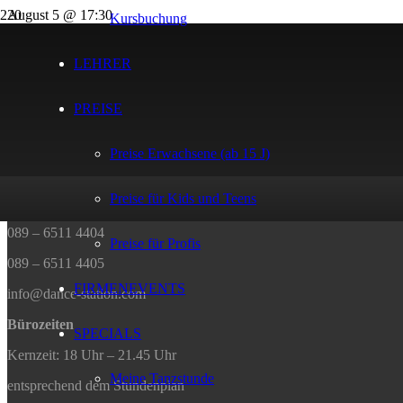
August 5 @ 17:30
Kursbuchung
17:30 — 18:30
(1h)
Studio 1
LEHRER
Rafaela M.
PREISE
Kontakt
Preise Erwachsene (ab 15 J)
DANCE STATION
Humboldtstrasse 29
Preise für Kids und Teens
81543 München
089 – 6511 4404
Preise für Profis
089 – 6511 4405
FIRMENEVENTS
info@dance-station.com
Bürozeiten
SPECIALS
Kernzeit: 18 Uhr – 21.45 Uhr
Meine Tanzstunde
entsprechend dem Stundenplan