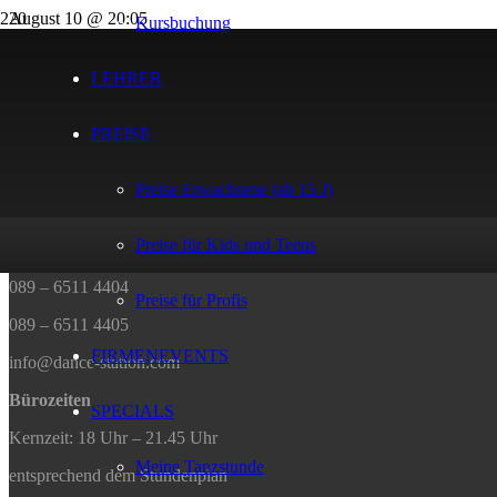
August 10 @ 20:05
Kursbuchung
20:05 — 21:20
(1h 15′)
Studio 2
LEHRER
Afra
PREISE
Kontakt
Preise Erwachsene (ab 15 J)
DANCE STATION
Humboldtstrasse 29
Preise für Kids und Teens
81543 München
089 – 6511 4404
Preise für Profis
089 – 6511 4405
FIRMENEVENTS
info@dance-station.com
Bürozeiten
SPECIALS
Kernzeit: 18 Uhr – 21.45 Uhr
Meine Tanzstunde
entsprechend dem Stundenplan