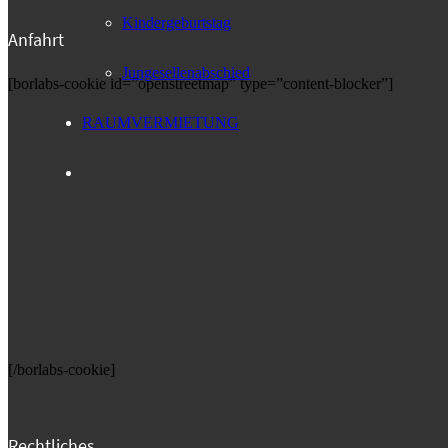
Kindergeburtstag
Anfahrt
Jungesellenabschied
[borlabs-cookie id=”openstreetmap” type=”content-blocker”]
RAUMVERMIETUNG
[/borlabs-cookie]
Rechtliches