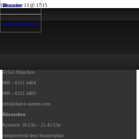
Dezember 13 @ 17:15
089-6511 4404
17:15 — 18:30
(1h 15′)
Studio 1
info@dance-station.com
Benjamin
Kontakt
DANCE STATION
Humboldtstrasse 29
81543 München
089 – 6511 4404
089 – 6511 4405
info@dance-station.com
Bürozeiten
Kernzeit: 18 Uhr – 21.45 Uhr
entsprechend dem Stundenplan