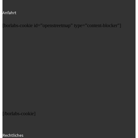
Anfahrt
[borlabs-cookie id=”openstreetmap” type=”content-blocker”]
[/borlabs-cookie]
Rechtliches