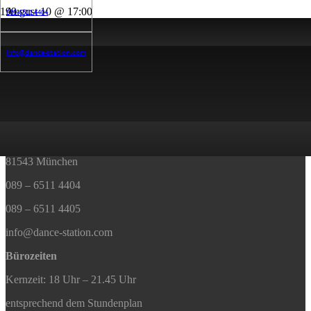
August 10 @ 17:00
089-6511 4404
17:00 — 18:00
(1h)
2
info@dance-station.com
Afra
Kontakt
DANCE STATION
Humboldtstrasse 29
81543 München
089 – 6511 4404
089 – 6511 4405
info@dance-station.com
Bürozeiten
Kernzeit: 18 Uhr – 21.45 Uhr
entsprechend dem Stundenplan