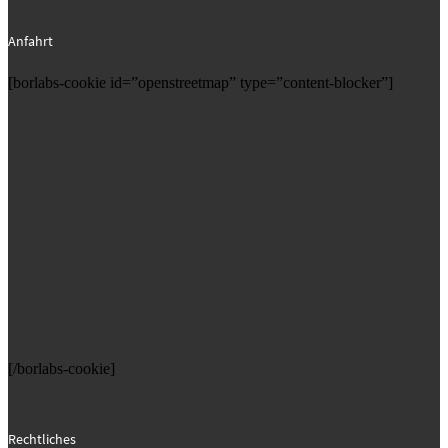
Anfahrt
[borlabs-cookie id=”openstreetmap” type=”content-blocker”]
[/borlabs-cookie]
Rechtliches