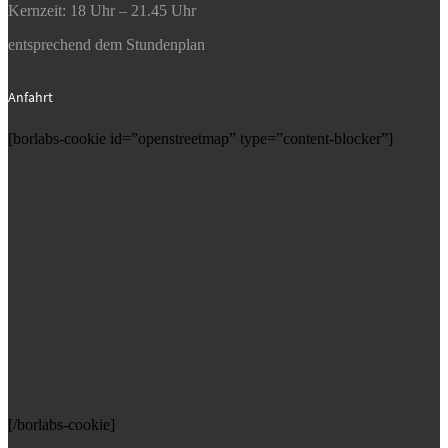
Kernzeit: 18 Uhr – 21.45 Uhr
entsprechend dem Stundenplan
Anfahrt
[borlabs-cookie id=”openstreetmap” type=”content-blocker”]
[/borlabs-cookie]