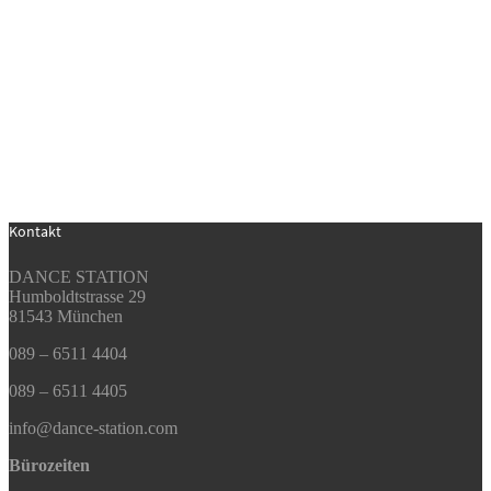
Kontakt
DANCE STATION
Humboldtstrasse 29
81543 München
089 – 6511 4404
089 – 6511 4405
info@dance-station.com
Bürozeiten