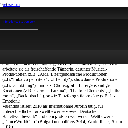
089-6511 4404
Biographie
info@dance-station.com
Valentina begann ihre Ballettausbildung als Kind in Verona, Italien,
sowohl nach der berühmten Vaganova-Ballett-Methode, dem RAD-
Lehrplan und dem zeitgenössischem Tanz. Außerdem absolvierte
sie die I.S.T.D Vocational Prüfungen mit Auszeichnung und
erweiterte ihre Kenntnisse in London, Berlin, München und Cannes
mit international renommierten Lehrern.
Ihr erster Arbeitsvertrag kam im Alter von 18 Jahren, sie tourte
durch 20 italienische Städte („NRG Tour 2000-2001“) Danach
arbeitete sie als freischaffende Tänzerin, darunter Musical-
Produktionen (z.B. „Aida“), zeitgenössische Produktionen
(z.B.“Imbarco per citera“, „Id-entity“), showdance Produktionen
(z.B. „Clubthing“) und als Choreografin für eigenständige
Kreationen (z.B „Carmina Burana“, „The four Elements“, „In the
room“, „Backtobach“ ), sowie Tanzfotografieprojekte (z.B. In-
Emotion.)
Valentina ist seit 2010 als internationale Jurorin tätig, für
unterschiedliche Tanzwettbewerbe sowie „Deutscher
Ballettwettbewerb“ und dem größten weltweiten Wettbewerb
„DanceWorldCup“ (Bulgarian qualifiers 2014, World finals, Spain
2018).