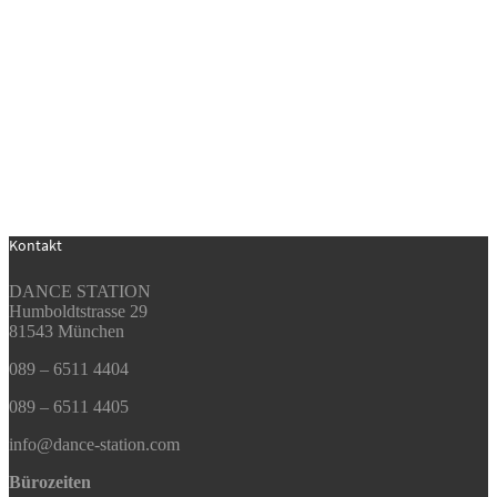
Kontakt
DANCE STATION
Humboldtstrasse 29
81543 München
089 – 6511 4404
089 – 6511 4405
info@dance-station.com
Bürozeiten