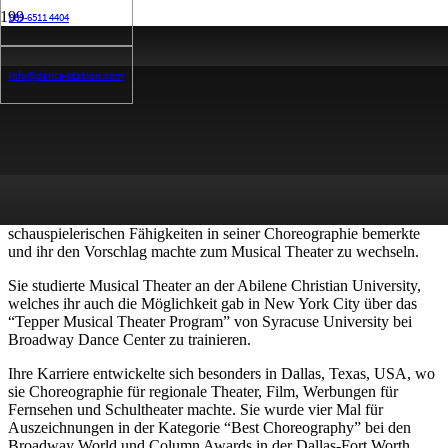
089-6511 4404
Biographie
info@dance-station.com
Victoria Lee ist eine Musical Choreografin aus den USA. Sie
begann ihre Karriere in der Welt des Balletts mit Training und
Vorstellungen bei dem Abilene Ballet Theatre, wo sie zahlreiche
Rollen in Balletten spielte, u.a. “The Nutcracker”, “Cinderella” und
“Coppelia”. Während ihrer Zeit dort, begann sie mit professionellen
Ballett Kompanien in ihren “Summer Intensives” zu trainieren,
darunter Ballet Austin und Tulsa Ballet. Ihre Liebe für Musical
Theater begann bei Ballet Austin, als ein Lehrer ihre
schauspielerischen Fähigkeiten in seiner Choreographie bemerkte
und ihr den Vorschlag machte zum Musical Theater zu wechseln.
Sie studierte Musical Theater an der Abilene Christian University,
welches ihr auch die Möglichkeit gab in New York City über das
“Tepper Musical Theater Program” von Syracuse University bei
Broadway Dance Center zu trainieren.
Ihre Karriere entwickelte sich besonders in Dallas, Texas, USA, wo
sie Choreographie für regionale Theater, Film, Werbungen für
Fernsehen und Schultheater machte. Sie wurde vier Mal für
Auszeichnungen in der Kategorie “Best Choreography” bei den
Broadway World und Column Awards in der Dallas-Fort Worth