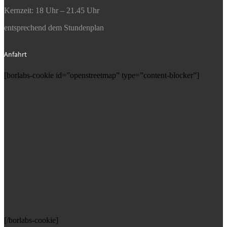
Kernzeit: 18 Uhr – 21.45 Uhr
entsprechend dem Stundenplan
Anfahrt
[borlabs-cookie id=”openstreetmap” type=”content-blocker”]
[/borlabs-cookie]