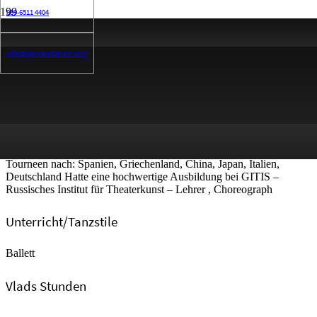
089-6511 4404
Biographie
info@dance-station.com
Vladislav Dolgikh wurde 1994 in Russland geboren. Im Jahr 2013
machte er seinen Abschluss an der Bolschoi-Akademie in Moskau.
Im selben Jahr trat Vladislav Dolgikh in die Truppe des
Akademischen Musiktheaters Stanislavski und Nemirovich-
Danchenko in Moskau ein. Seit der Spielzeit 2016/2017 tanzt er im
Ballett des Bayerischen Staatsballetts.
Teilnehmer und Gewinner von internationalen Wettbewerben.
Tourneen nach: Spanien, Griechenland, China, Japan, Italien,
Deutschland Hatte eine hochwertige Ausbildung bei GITIS –
Russisches Institut für Theaterkunst – Lehrer , Choreograph
Unterricht/Tanzstile
Ballett
Vlads Stunden