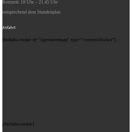
Kernzeit: 18 Uhr – 21.45 Uhr
entsprechend dem Stundenplan
Anfahrt
[borlabs-cookie id=”openstreetmap” type=”content-blocker”]
[/borlabs-cookie]